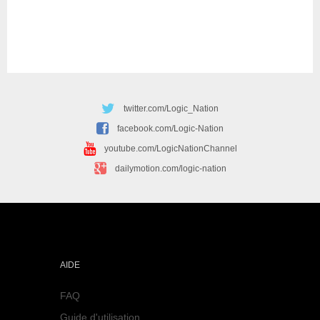
twitter.com/Logic_Nation
facebook.com/Logic-Nation
youtube.com/LogicNationChannel
dailymotion.com/logic-nation
AIDE
FAQ
Guide d'utilisation