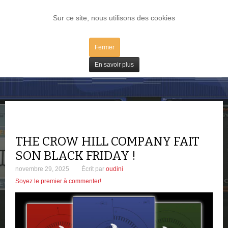
LOG IN
Sur ce site, nous utilisons des cookies
Fermer
Bons Plans
En savoir plus
THE CROW HILL COMPANY FAIT
SON BLACK FRIDAY !
novembre 29, 2025
Écrit par
oudini
Soyez le premier à commenter!