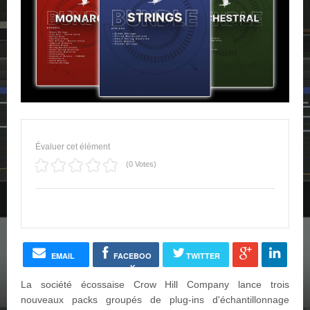
Évaluer cet élément
(0 Votes)
EMAIL
FACEBOO
TWITTER
K
La société écossaise Crow Hill Company lance trois
nouveaux packs groupés de plug-ins d'échantillonnage