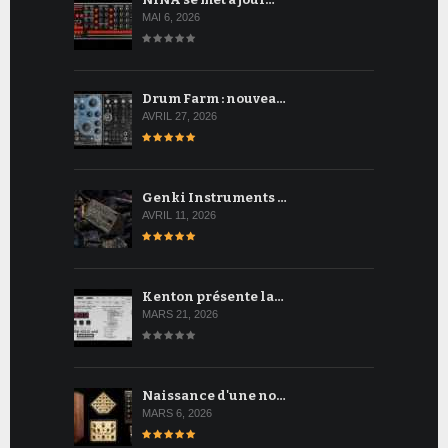
MAI 6, 2026
Drum Farm : nouvea…
AVRIL 27, 2026
Genki Instruments …
AVRIL 11, 2026
Kenton présente la…
MARS 21, 2026
Naissance d'une no…
MARS 6, 2026