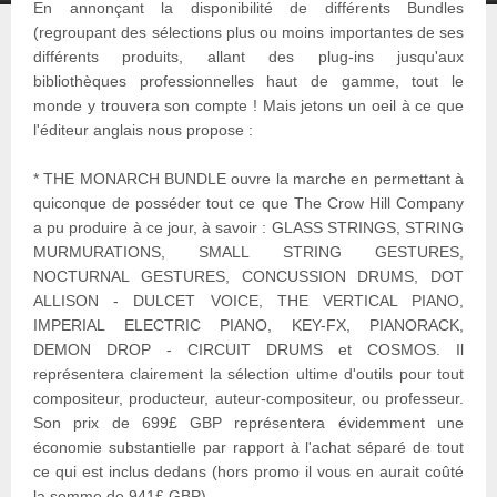
En annonçant la disponibilité de différents Bundles
(regroupant des sélections plus ou moins importantes de ses
différents produits, allant des plug-ins jusqu'aux
bibliothèques professionnelles haut de gamme, tout le
monde y trouvera son compte ! Mais jetons un oeil à ce que
l'éditeur anglais nous propose :
* THE MONARCH BUNDLE ouvre la marche en permettant à
quiconque de posséder tout ce que The Crow Hill Company
a pu produire à ce jour, à savoir : GLASS STRINGS, STRING
MURMURATIONS, SMALL STRING GESTURES,
NOCTURNAL GESTURES, CONCUSSION DRUMS, DOT
ALLISON - DULCET VOICE, THE VERTICAL PIANO,
IMPERIAL ELECTRIC PIANO, KEY-FX, PIANORACK,
DEMON DROP - CIRCUIT DRUMS et COSMOS. Il
représentera clairement la sélection ultime d'outils pour tout
compositeur, producteur, auteur-compositeur, ou professeur.
Son prix de 699£ GBP représentera évidemment une
économie substantielle par rapport à l'achat séparé de tout
ce qui est inclus dedans (hors promo il vous en aurait coûté
la somme de 941£ GBP).