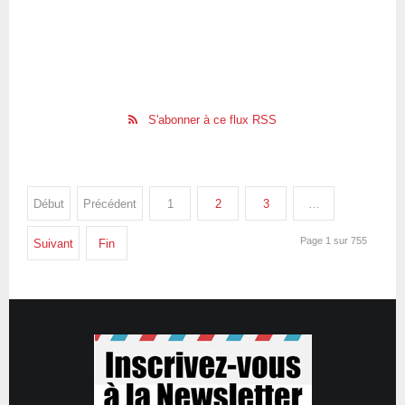
S'abonner à ce flux RSS
Début
Précédent
1
2
3
…
Page 1 sur 755
Suivant
Fin