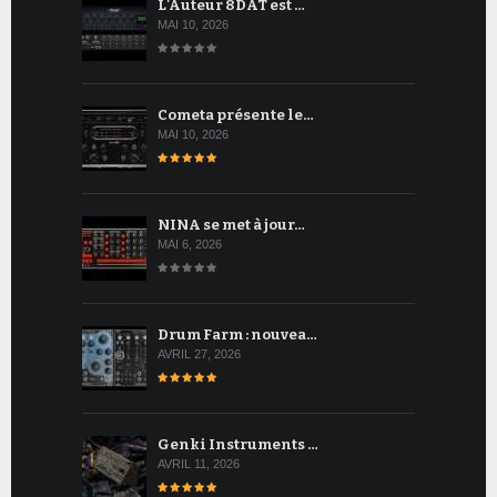
L'Auteur 8DAT est …
MAI 10, 2026
Cometa présente le…
MAI 10, 2026
NINA se met à jour…
MAI 6, 2026
Drum Farm : nouvea…
AVRIL 27, 2026
Genki Instruments …
AVRIL 11, 2026