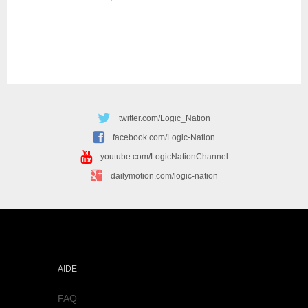
twitter.com/Logic_Nation
facebook.com/Logic-Nation
youtube.com/LogicNationChannel
dailymotion.com/logic-nation
AIDE
FAQ