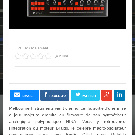
Évaluer cet élément
(0 Votes)
EMAIL
FACEBOO
TWITTER
K
Melbourne Instruments vient d'annoncer la sortie d'une mise
à jour majeure gratuite du firmware de son synthétiseur
analogique polyphonique NINA. Vous y retrouverez
l'intégration du moteur Braids, le célèbre macro-oscillateur
open-source conçu par Emilie Gillet pour Mutable