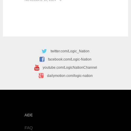
twitter.com/Logic_Nation
facebook.com/Logic-Nation
youtube.com/LogicNationChannel
dailymotion.com/logic-nation
AIDE
FAQ