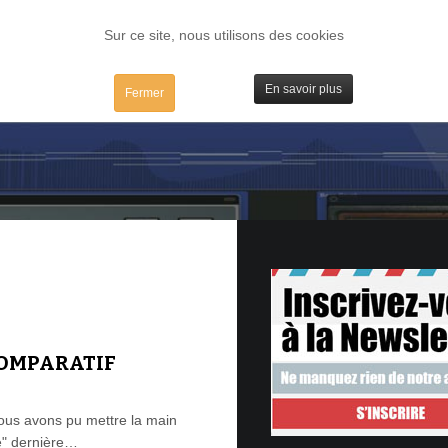
FORUM
TESTS
IBIDULES / MAC
PLUGS / IV
MATOS
Sur ce site, nous utilisons des cookies
En savoir plus
Fermer
 COMPARATIF
ous avons pu mettre la main
te" dernière…