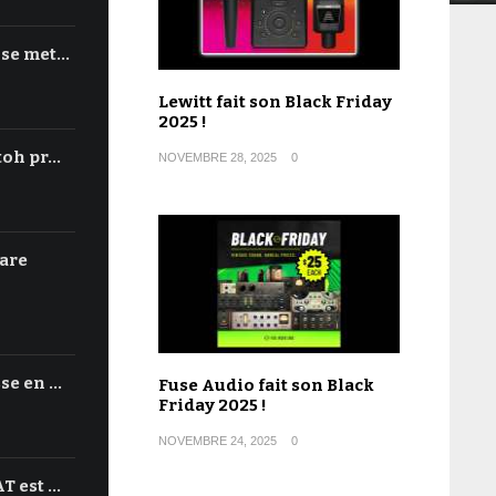
 se met…
Lewitt fait son Black Friday
2025 !
toh pr…
NOVEMBRE 28, 2025
0
are
se en …
Fuse Audio fait son Black
Friday 2025 !
NOVEMBRE 24, 2025
0
T est …