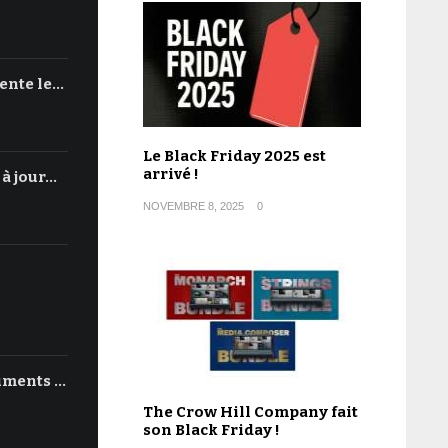
ente le…
Le Black Friday 2025 est
arrivé !
 à jour…
NOVEMBRE 8, 2025
0
uments …
The Crow Hill Company fait
son Black Friday !