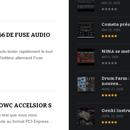
MAI 10, 2026
Cometa prés
MAI 10, 2026
66 DE FUSE AUDIO
NINA se met
oulu tester rapidement le tout
MAI 6, 2026
l'éditeur allemand Fuse
Drum Farm :
nouvea…
AVRIL 27, 2026
 OWC ACCELSIOR S
Genki Instr
e test que nous vous
AVRIL 11, 2026
arte au format PCI-Express…