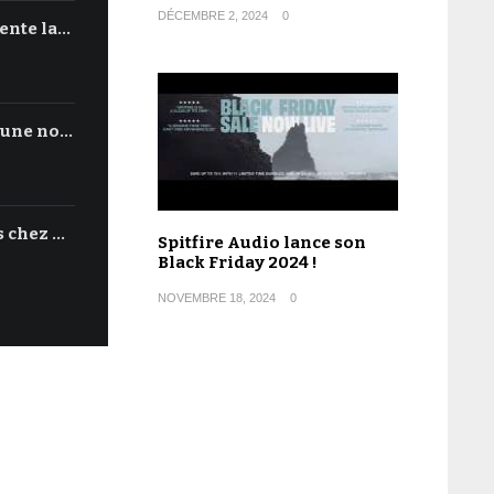
DÉCEMBRE 2, 2024
0
ente la…
'une no…
s chez …
Spitfire Audio lance son
Black Friday 2024 !
NOVEMBRE 18, 2024
0