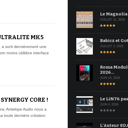
Le Magnolia
JUILLET 11, 2026
ULTRALITE MK5
Babicz et Go
a sorti dernièrement une
JUILLET 2, 2026
nom moins célèbre interface
Roma Modul
2026…
JUIN 19, 2026
O SYNERGY CORE !
Le LiN76 pas
JUIN 4, 2026
iew, Antelope Audio nous a
sa toute dernière création:
L'Auteur 8DA