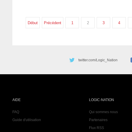
Début
Précédent
1
2
3
4
twitter.com/Logic_Nation
AIDE
LOGIC-NATION
FAQ
Qui sommes nous
Guide d'utilisation
Partenaires
Flux RSS