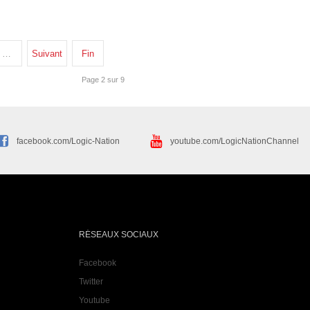
…
Suivant
Fin
Page 2 sur 9
facebook.com/Logic-Nation
youtube.com/LogicNationChannel
RÉSEAUX SOCIAUX
Facebook
Twitter
Youtube