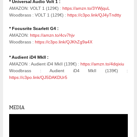
* Universal Audio Volt 1 :
AMAZON: VOLT 1 (129€) :
https://amzn.to/3YWjquL
Woodbrass : VOLT 1 (129€) :
https://c3po.link/QJ4yTndtty
* Focusrite Scarlett G4 :
AMAZON:
https://amzn.to/4cv7hjv
Woodbrass :
https://c3po.link/QJKhZg9a4X
* Audient iD4 MkII :
AMAZON : Audient iD4 MkII (139€) :
https://amzn.to/4dqixiu
Woodbrass : Audient iD4 MkII (139€) :
https://c3po.link/QJ5DAKDUr5
MEDIA