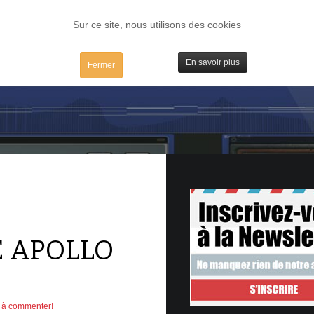
FORUM
TESTS
IBIDULES / MAC
PLUGS / IV
MATOS
Sur ce site, nous utilisons des cookies
En savoir plus
Fermer
E APOLLO
r à commenter!