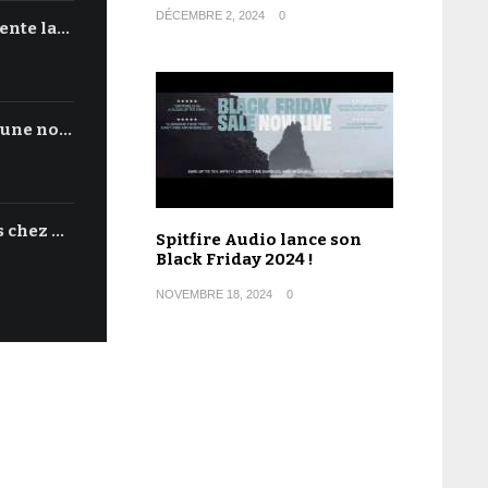
DÉCEMBRE 2, 2024
0
ente la…
'une no…
s chez …
Spitfire Audio lance son
Black Friday 2024 !
NOVEMBRE 18, 2024
0