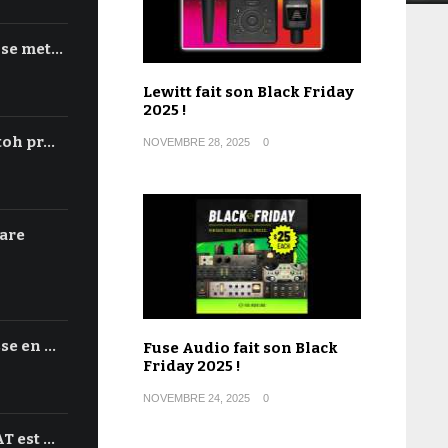
 se met…
Lewitt fait son Black Friday
2025 !
toh pr…
NOVEMBRE 28, 2025
0
are
se en …
Fuse Audio fait son Black
Friday 2025 !
NOVEMBRE 24, 2025
0
T est …