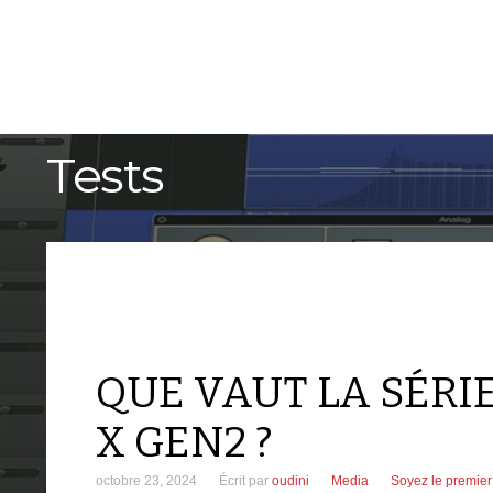
ACCUEIL
TUTORIELS
Tests
QUE VAUT LA SÉRI
X GEN2 ?
octobre 23, 2024
Écrit par
oudini
Media
Soyez le premie