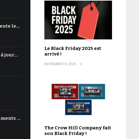
ente le…
Le Black Friday 2025 est
arrivé !
 à jour…
NOVEMBRE 8, 2025
0
uments …
The Crow Hill Company fait
son Black Friday !