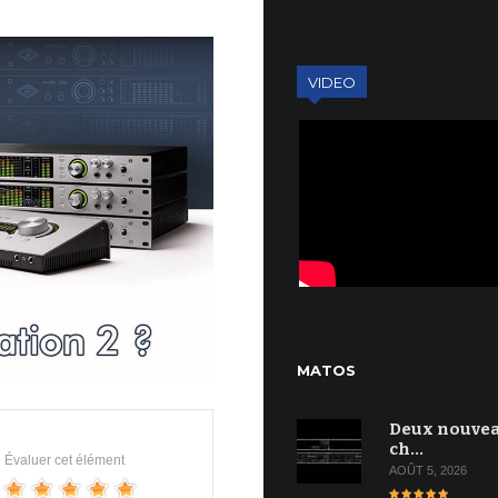
VIDEO
MATOS
Deux nouve
ch…
Évaluer cet élément
AOÛT 5, 2026