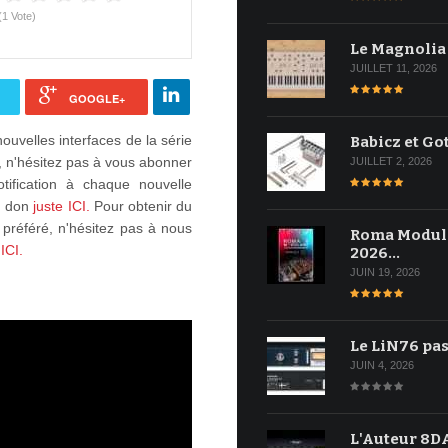
(1 Vote)
Le Magnolia
JUILLET 11, 2026
GOOGLE+
nouvelles interfaces de la série
Babicz et Go
s, n'hésitez pas à vous abonner
JUILLET 2, 2026
tification à chaque nouvelle
un don
juste ICI.
Pour obtenir du
l préféré, n'hésitez pas à nous
Roma Modul
 ICI.
2026…
JUIN 19, 2026
Le LiN76 pas
JUIN 4, 2026
L'Auteur 8DA