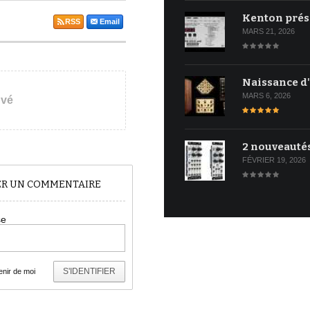
Kenton prés
RSS
Email
MARS 21, 2026
Naissance d
MARS 6, 2026
uvé
2 nouveauté
FÉVRIER 19, 2026
TER UN COMMENTAIRE
se
S'IDENTIFIER
nir de moi