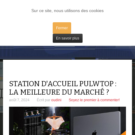
LOG IN
Sur ce site, nous utilisons des cookies
Fermer
Tests
En savoir plus
STATION D'ACCUEIL PULWTOP :
LA MEILLEURE DU MARCHÉ ?
août 7, 2024
Écrit par
oudini
Soyez le premier à commenter!