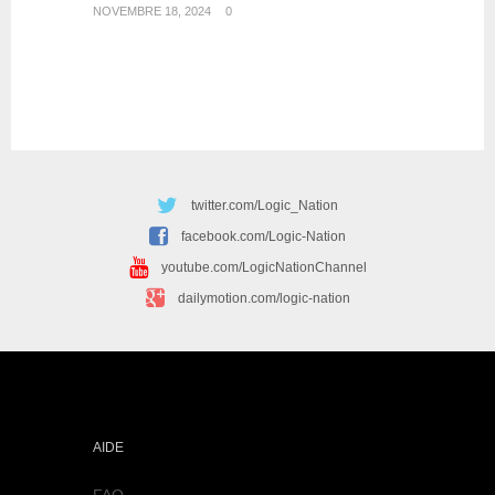
NOVEMBRE 18, 2024
0
twitter.com/Logic_Nation
facebook.com/Logic-Nation
youtube.com/LogicNationChannel
dailymotion.com/logic-nation
AIDE
FAQ