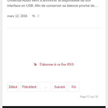
Universal Audio vient d'annoncer la disponibilité de son
interface en USB. Afin de conserver sa latence proche de…
mars 12, 2016
2
S'abonner à ce flux RSS
Début
Précédent
…
Suivant
Fin
Page 77 sur 78