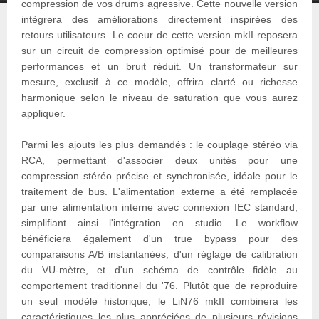
compression de vos drums agressive. Cette nouvelle version
intègrera des améliorations directement inspirées des
retours utilisateurs. Le coeur de cette version mkII reposera
sur un circuit de compression optimisé pour de meilleures
performances et un bruit réduit. Un transformateur sur
mesure, exclusif à ce modèle, offrira clarté ou richesse
harmonique selon le niveau de saturation que vous aurez
appliquer.
Parmi les ajouts les plus demandés : le couplage stéréo via
RCA, permettant d'associer deux unités pour une
compression stéréo précise et synchronisée, idéale pour le
traitement de bus. L'alimentation externe a été remplacée
par une alimentation interne avec connexion IEC standard,
simplifiant ainsi l'intégration en studio. Le workflow
bénéficiera également d'un true bypass pour des
comparaisons A/B instantanées, d'un réglage de calibration
du VU-mètre, et d'un schéma de contrôle fidèle au
comportement traditionnel du '76. Plutôt que de reproduire
un seul modèle historique, le LiN76 mkII combinera les
caractéristiques les plus appréciées de plusieurs révisions