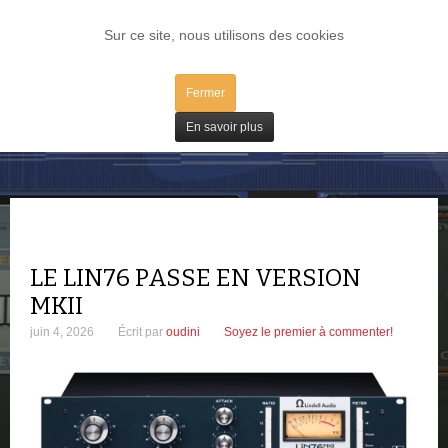
LOG IN
Sur ce site, nous utilisons des cookies
Fermer
Matos
En savoir plus
LE LIN76 PASSE EN VERSION
MKII
juin 4, 2026
Écrit par
oudini
Soyez le premier à commenter!