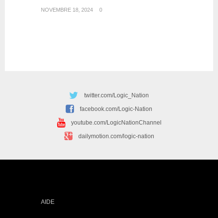
NOVEMBRE 18, 2024
0
twitter.com/Logic_Nation
facebook.com/Logic-Nation
youtube.com/LogicNationChannel
dailymotion.com/logic-nation
AIDE