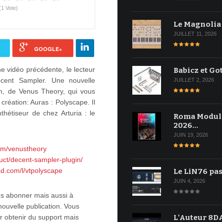
(1 Vote)
Le Magnolia
JUILLET 11, 2026
GOOGLE+
e vidéo précédente, le lecteur
Babicz et Go
ecent Sampler. Une nouvelle
JUILLET 2, 2026
ron, de Venus Theory, qui vous
création: Auras : Polyscape. Il
nthétiseur de chez Arturia : le
Roma Modul
2026…
JUIN 19, 2026
om/venustheory
ct/decent-sampler-plugin/
ad.com/l/vtpolyscape
Le LiN76 pas
JUIN 4, 2026
ous abonner mais aussi à
nouvelle publication. Vous
L'Auteur 8DA
 obtenir du support mais