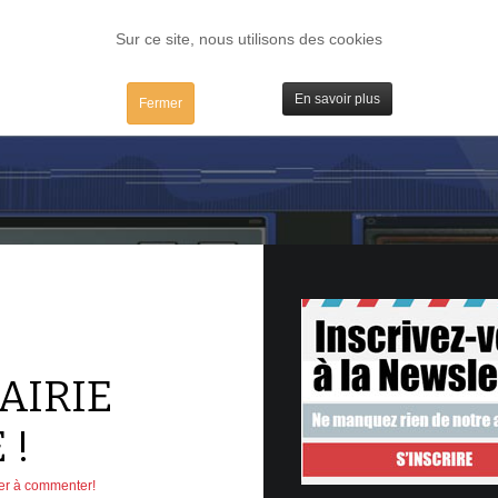
FORUM
TESTS
IBIDULES / MAC
PLUGS / IV
MATOS
Sur ce site, nous utilisons des cookies
En savoir plus
Fermer
AIRIE
 !
er à commenter!