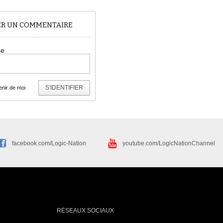
TER UN COMMENTAIRE
se
S'IDENTIFIER
nir de moi
facebook.com/Logic-Nation
youtube.com/LogicNationChannel
RÉSEAUX SOCIAUX