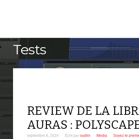
ACCUEIL
TUTORIELS
Tests
REVIEW DE LA LIBR
AURAS : POLYSCAPE
septembre 8, 2024
Écrit par
oudini
Media
Soyez le premi