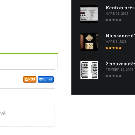
Kenton prés
MARS 21, 2026
Naissance d
MARS 6, 2026
2 nouveauté
FÉVRIER 19, 2026
RSS
Email
uvé