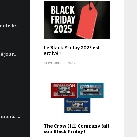
ente le…
Le Black Friday 2025 est
arrivé !
 à jour…
NOVEMBRE 8, 2025
0
uments …
The Crow Hill Company fait
son Black Friday !