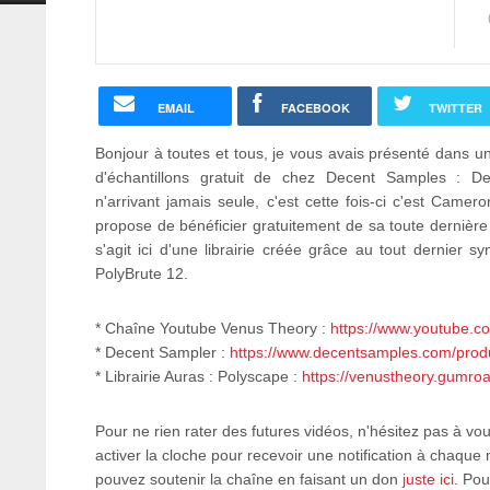
EMAIL
FACEBOOK
TWITTER
Bonjour à toutes et tous, je vous avais présenté dans un
d'échantillons gratuit de chez Decent Samples : D
n'arrivant jamais seule, c'est cette fois-ci c'est Came
propose de bénéficier gratuitement de sa toute dernière 
s'agit ici d'une librairie créée grâce au tout dernier sy
PolyBrute 12.
* Chaîne Youtube Venus Theory :
https://www.youtube.c
* Decent Sampler :
https://www.decentsamples.com/produ
* Librairie Auras : Polyscape :
https://venustheory.gumro
Pour ne rien rater des futures vidéos, n'hésitez pas à v
activer la cloche pour recevoir une notification à chaque 
pouvez soutenir la chaîne en faisant un don
juste ici.
Pour