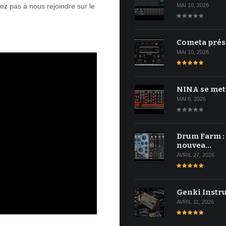
MAI 10, 2026
itez pas à nous rejoindre sur le
Cometa prés
MAI 10, 2026
NINA se met
MAI 6, 2026
Drum Farm :
nouvea…
AVRIL 27, 2026
Genki Instr
AVRIL 11, 2026