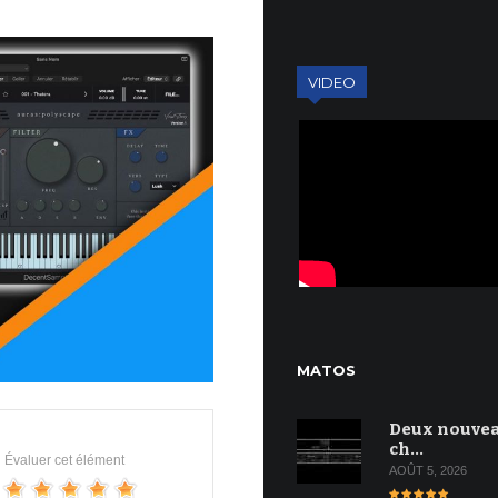
VIDEO
MATOS
Deux nouve
ch…
Évaluer cet élément
AOÛT 5, 2026