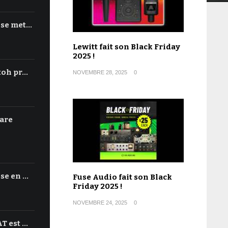
 se met…
Lewitt fait son Black Friday
2025 !
toh pr…
NOVEMBRE 28, 2025
0
are
se en …
Fuse Audio fait son Black
Friday 2025 !
NOVEMBRE 24, 2025
0
T est …