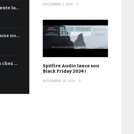
DÉCEMBRE 2, 2024
0
ente la…
'une no…
s chez …
Spitfire Audio lance son
Black Friday 2024 !
NOVEMBRE 18, 2024
0