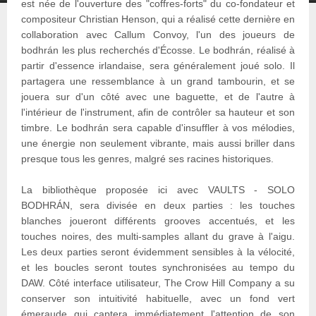
est née de l'ouverture des "coffres-forts" du co-fondateur et
compositeur Christian Henson, qui a réalisé cette dernière en
collaboration avec Callum Convoy, l'un des joueurs de
bodhrán les plus recherchés d'Écosse. Le bodhrán, réalisé à
partir d'essence irlandaise, sera généralement joué solo. Il
partagera une ressemblance à un grand tambourin, et se
jouera sur d'un côté avec une baguette, et de l'autre à
l'intérieur de l'instrument, afin de contrôler sa hauteur et son
timbre. Le bodhrán sera capable d'insuffler à vos mélodies,
une énergie non seulement vibrante, mais aussi briller dans
presque tous les genres, malgré ses racines historiques.
La bibliothèque proposée ici avec VAULTS - SOLO
BODHRÁN, sera divisée en deux parties : les touches
blanches joueront différents grooves accentués, et les
touches noires, des multi-samples allant du grave à l'aigu.
Les deux parties seront évidemment sensibles à la vélocité,
et les boucles seront toutes synchronisées au tempo du
DAW. Côté interface utilisateur, The Crow Hill Company a su
conserver son intuitivité habituelle, avec un fond vert
émeraude qui captera immédiatement l'attention de son