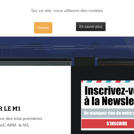
FORUM
TESTS
IBIDULES / MAC
PLUGS / IV
MATOS
Sur ce site, nous utilisons des cookies
En savoir plus
Fermer
R LE M1
nce des trois premières
SoC ARM: le M1.