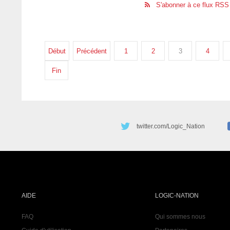
S'abonner à ce flux RSS
Début
Précédent
1
2
3
4
Fin
twitter.com/Logic_Nation
AIDE
LOGIC-NATION
FAQ
Qui sommes nous