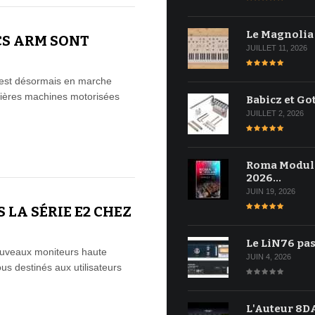
Le Magnolia
CS ARM SONT
JUILLET 11, 2026
on est désormais en marche
mières machines motorisées
Babicz et Go
JUILLET 2, 2026
Roma Modul
2026…
JUIN 19, 2026
LA SÉRIE E2 CHEZ
Le LiN76 pas
ouveaux moniteurs haute
JUIN 4, 2026
ous destinés aux utilisateurs
L'Auteur 8DA