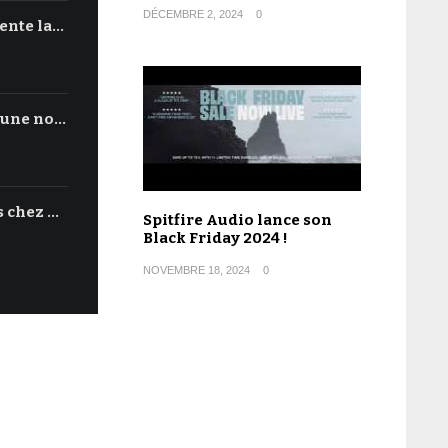
DÉCEMBRE 2, 2024
0
ente la…
'une no…
s chez …
Spitfire Audio lance son
Black Friday 2024 !
NOVEMBRE 18, 2024
0