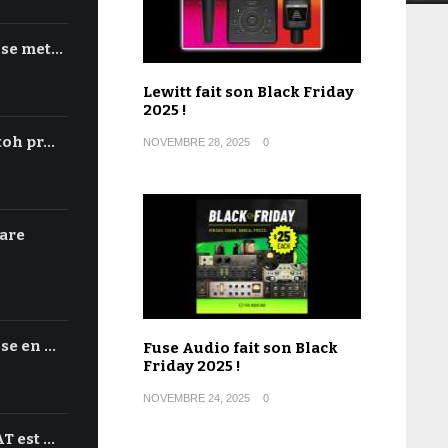
 se met…
Lewitt fait son Black Friday
2025 !
toh pr…
NOVEMBRE 28, 2025
0
are
se en …
Fuse Audio fait son Black
Friday 2025 !
NOVEMBRE 24, 2025
0
T est …