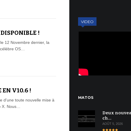
VIDEO
 DISPONIBLE !
 le 12 Novembre dernier, la
n célèbre OS…
 EN V10.6 !
MATOS
ie d'une toute nouvelle mise à
ro X. Nous…
Deux nouve
ch…
AOÛT 5, 2026