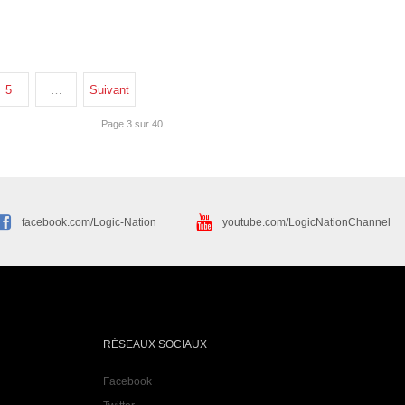
5
…
Suivant
Page 3 sur 40
facebook.com/Logic-Nation
youtube.com/LogicNationChannel
RÉSEAUX SOCIAUX
Facebook