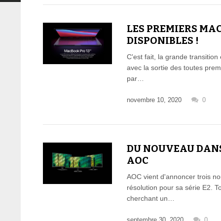
LES PREMIERS MA
DISPONIBLES !
C'est fait, la grande transiti
avec la sortie des toutes pre
par…
novembre 10, 2020
0
DU NOUVEAU DANS 
AOC
AOC vient d'annoncer trois n
résolution pour sa série E2. T
cherchant un…
septembre 30, 2020
0