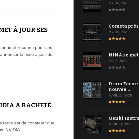
MAI 10, 2026
Cometa prés
ET À JOUR SES
MAI 10, 2026
connu et reconnu pour ses
 d'annoncer la mise à jour de
NINA se met
MAI 6, 2026
Drum Farm :
nouvea…
AVRIL 27, 2026
VIDIA A RACHETÉ
Genki Instr
is force est de constater que
AVRIL 11, 2026
eux: NVIDIA…