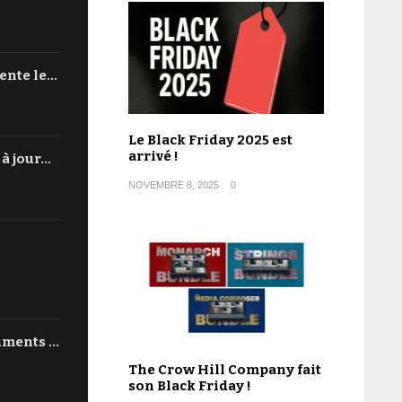
ente le…
Le Black Friday 2025 est
arrivé !
 à jour…
NOVEMBRE 8, 2025
0
uments …
The Crow Hill Company fait
son Black Friday !