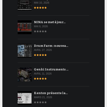
MAI 10, 2026
NINA se met à jour…
MAI 6, 2026
Drum Farm : nouvea…
AVRIL 27, 2026
Genki Instruments …
AVRIL 11, 2026
Kenton présente la…
MARS 21, 2026