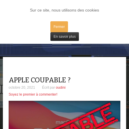
LOG IN
Sur ce site, nous utilisons des cookies
Fermer
iBidules / Mac
En savoir plus
APPLE COUPABLE ?
octobre 20, 2021
Écrit par
oudini
Soyez le premier à commenter!