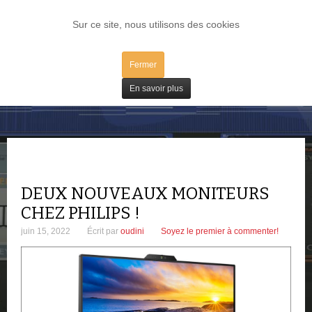
LOG IN
Sur ce site, nous utilisons des cookies
Fermer
iBidules / Mac
En savoir plus
DEUX NOUVEAUX MONITEURS
CHEZ PHILIPS !
juin 15, 2022
Écrit par
oudini
Soyez le premier à commenter!