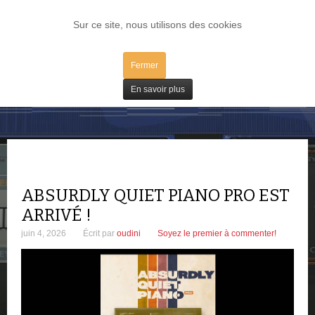
LOG IN
Sur ce site, nous utilisons des cookies
Fermer
Plugs / IV
En savoir plus
ABSURDLY QUIET PIANO PRO EST
ARRIVÉ !
juin 4, 2026
Écrit par
oudini
Soyez le premier à commenter!