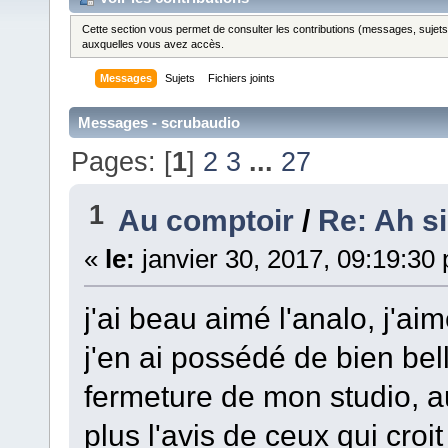
Cette section vous permet de consulter les contributions (messages, sujets et
auxquelles vous avez accès.
Messages
Sujets
Fichiers joints
Messages - scrubaudio
Pages: [
1
]
2
3
...
27
1
Au comptoir
/
Re: Ah si 
«
le:
janvier 30, 2017, 09:19:30
j'ai beau aimé l'analo, j'ai
j'en ai possédé de bien bel
fermeture de mon studio, a
plus l'avis de ceux qui croit