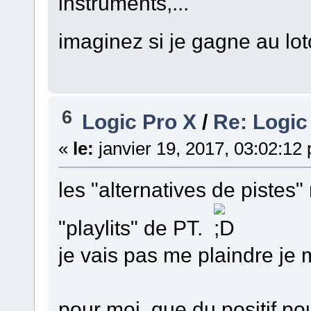
instruments,...
imaginez si je gagne au lo
6
Logic Pro X
/
Re: Logic
«
le:
janvier 19, 2017, 03:02:12
les "alternatives de piste
"playlits" de PT.
je vais pas me plaindre je m
pour moi, que du positif pour