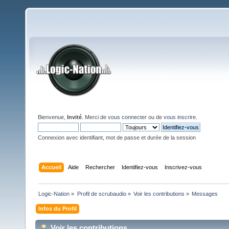
Bienvenue,
Invité
. Merci de
vous connecter
ou de
vous inscrire
.
Connexion avec identifiant, mot de passe et durée de la session
Accueil
Aide
Rechercher
Identifiez-vous
Inscrivez-vous
Logic-Nation
»
Profil de scrubaudio
»
Voir les contributions
»
Messages
Infos du Profil
Voir les contributions