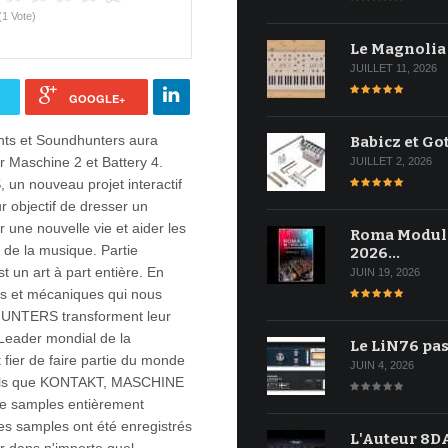
(1 Vote)
Le Magnolia
JUILLET 11, 2026
GOOGLE+
ents et Soundhunters aura
Babicz et Go
 Maschine 2 et Battery 4.
JUILLET 2, 2026
un nouveau projet interactif
ur objectif de dresser un
r une nouvelle vie et aider les
Roma Modul
e de la musique. Partie
2026…
t un art à part entière. En
JUIN 19, 2026
els et mécaniques qui nous
HUNTERS transforment leur
 Leader mondial de la
Le LiN76 pas
 fier de faire partie du monde
JUIN 4, 2026
 tels que KONTAKT, MASCHINE
de samples entièrement
les samples ont été enregistrés
L'Auteur 8DA