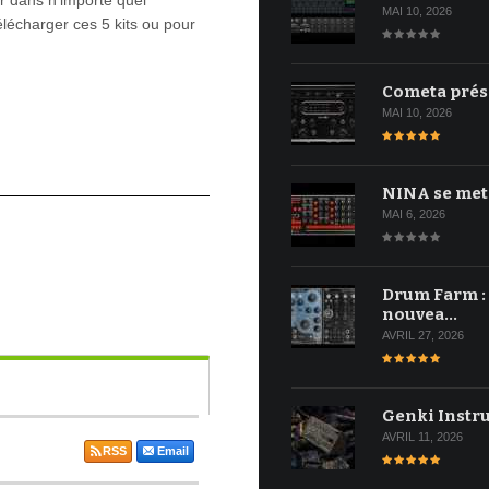
er dans n'importe quel
MAI 10, 2026
lécharger ces 5 kits ou pour
Cometa prés
MAI 10, 2026
NINA se met
MAI 6, 2026
Drum Farm :
nouvea…
AVRIL 27, 2026
Genki Instr
AVRIL 11, 2026
RSS
Email