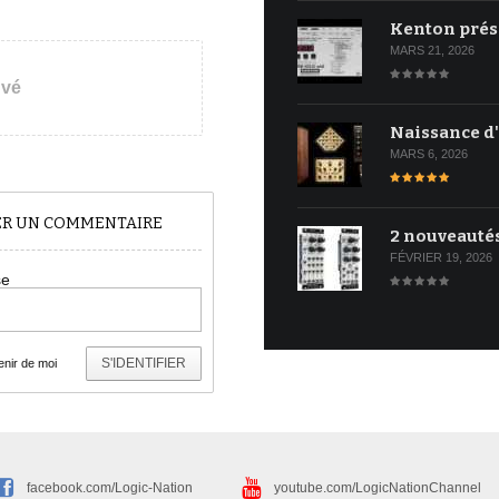
Kenton prés
MARS 21, 2026
uvé
Naissance d
MARS 6, 2026
TER UN COMMENTAIRE
2 nouveauté
FÉVRIER 19, 2026
se
S'IDENTIFIER
nir de moi
facebook.com/Logic-Nation
youtube.com/LogicNationChannel