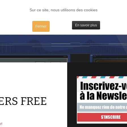
FORUM
TESTS
IBIDULES / MAC
PLUGS / IV
MATOS
Sur ce site, nous utilisons des cookies
En savoir plus
Fermer
ERS FREE
r!