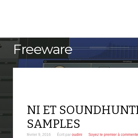
ACCUEIL
TUTORIELS
Freeware
NI ET SOUNDHUNT
SAMPLES
février 9, 2016
Écrit par
oudini
Soyez le premier à commente