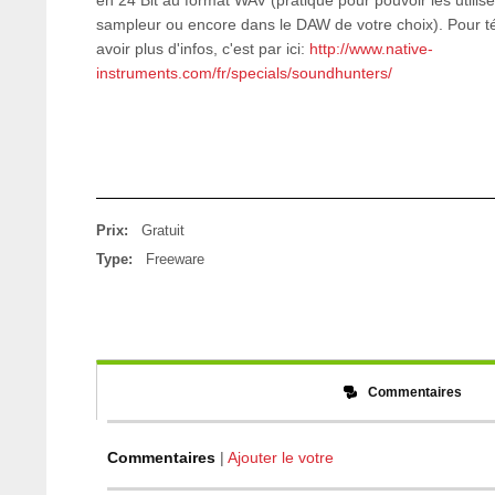
en 24 Bit au format WAV (pratique pour pouvoir les utilis
sampleur ou encore dans le DAW de votre choix). Pour té
avoir plus d'infos, c'est par ici:
http://www.native-
instruments.com/fr/specials/soundhunters/
Prix:
Gratuit
Type:
Freeware
Commentaires
Commentaires
|
Ajouter le votre