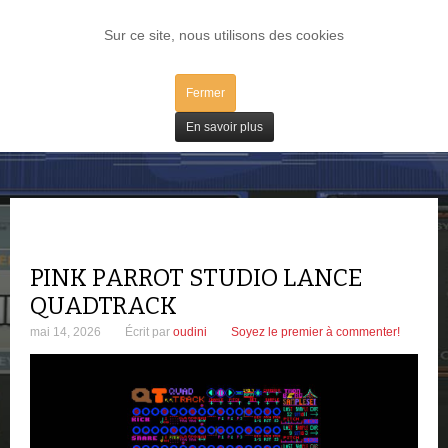
LOG IN
Sur ce site, nous utilisons des cookies
Fermer
Plugs / IV
En savoir plus
PINK PARROT STUDIO LANCE
QUADTRACK
mai 14, 2026
Écrit par
oudini
Soyez le premier à commenter!